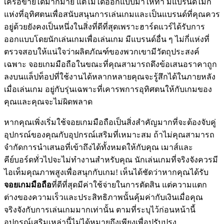
เครือข่ายได้มากมาย แต่ไม่ได้ออกแบบมาให้ทำ มีแบรนด์ไม่กี่
แห่งที่อุทิศตนเพื่อสนับสนุนการเล่นเกมและเป็นแบรนด์ที่คุณควร
อยู่ด้วยยังคงเป็นหนึ่งในสิ่งที่ดีที่สุดเพราะฮาร์ดแวร์ได้รับการ
ออกแบบโดยนักเล่นเกมเพื่อเล่นเกม มีแบรนด์อื่น ๆ ไม่กี่แห่งที่
ตรวจสอบให้แน่ใจว่าผลิตภัณฑ์ของพวกเขามีวัตถุประสงค์
เฉพาะ จอยเกมมือถือในขณะที่คุณสามารถดึงข้อเสนอราคาถูก
ลงบนแล็ปท็อปที่ใช้งานได้หลากหลายคุณจะรู้สึกได้ในภายหลัง
เมื่อเล่นเกม อยู่กับรุ่นเฉพาะที่เคารพการอุทิศตนให้กับเกมของ
คุณและคุณจะไม่ผิดพลาด
หากคุณเพิ่งเริ่มใช้จอยเกมมือถือเป็นสิ่งสำคัญมากที่จะต้องจับคู่
อุปกรณ์ของคุณกับอุปกรณ์เสริมที่เหมาะสม ถ้าไม่คุณสามารถ
จำกัดการนำเสนอที่เข้าถึงได้ทั้งหมดให้กับคุณ เมาส์และ
คีย์บอร์ดทั่วไปจะไม่ทำงานสำหรับคุณ นักเล่นเกมที่จริงจังควรมี
ไอเท็มคุณภาพสูงเพื่อสนุกกับเกม! เห็นได้ชัดว่าหากคุณได้รับ
จอยเกมมือถือ
ที่ดีที่สุดมีค่าใช้จ่ายในการตัดสิน แต่ความแตก
ต่างของความเร็วและประสิทธิภาพนั้นคุ้มค่ากับเงินเมื่อคุณ
จริงจังกับการเล่นเกมมากเท่านั้น ตามที่ระบุไว้ก่อนหน้านี้
อุปกรณ์เสริมเหล่านี้ไม่ได้หมายถึงเพียงเพื่อปรับปรุง