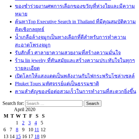
ของชำร่วยงานศพการเลือกของขวัญที่ห่วงใยและมีความ
หมาย
ค้นหาTop Executive Search in Thailand ที่มีคุณสมบัติความ
คิดเชิงกลยุทธ์
น้ำเกลือล้างจมูกเป็นทางเลือกที่ดีสำหรับการทำความ
สะอาดโพรงจมูก
รับสักคิ้ว ศาลายาความสวยงามที่สร้างความมั่นใจ
ร้าน lin jewelry ที่ทันสมัยและสร้างความประทับใจในทุกๆ
รายละเอียด
เปิดโลกให้แสงแดดเป็นพลังงานกับไฟกระพริบโซล่าเซลล์
Phuket Tours มหัศจรรย์แต่เป็นธรรมชาติ
คามสำคัญของข้อต่อสวมเร็วในการทำงานที่สะดวกยิ่งขึ้น
Search for:
April 2020
M
T
W
T
F
S
S
1
2
3
4
5
6
7
8
9
10
11
12
13
14
15
16
17
18
19