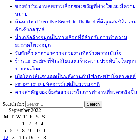
ของชำร่วยงานศพการเลือกของขวัญที่ห่วงใยและมีความ
หมาย
ค้นหาTop Executive Search in Thailand ที่มีคุณสมบัติความ
คิดเชิงกลยุทธ์
น้ำเกลือล้างจมูกเป็นทางเลือกที่ดีสำหรับการทำความ
สะอาดโพรงจมูก
รับสักคิ้ว ศาลายาความสวยงามที่สร้างความมั่นใจ
ร้าน lin jewelry ที่ทันสมัยและสร้างความประทับใจในทุกๆ
รายละเอียด
เปิดโลกให้แสงแดดเป็นพลังงานกับไฟกระพริบโซล่าเซลล์
Phuket Tours มหัศจรรย์แต่เป็นธรรมชาติ
คามสำคัญของข้อต่อสวมเร็วในการทำงานที่สะดวกยิ่งขึ้น
Search for:
September 2022
M
T
W
T
F
S
S
1
2
3
4
5
6
7
8
9
10
11
12
13
14
15
16
17
18