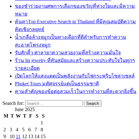
ของชำร่วยงานศพการเลือกของขวัญที่ห่วงใยและมีความ
หมาย
ค้นหาTop Executive Search in Thailand ที่มีคุณสมบัติความ
คิดเชิงกลยุทธ์
น้ำเกลือล้างจมูกเป็นทางเลือกที่ดีสำหรับการทำความ
สะอาดโพรงจมูก
รับสักคิ้ว ศาลายาความสวยงามที่สร้างความมั่นใจ
ร้าน lin jewelry ที่ทันสมัยและสร้างความประทับใจในทุกๆ
รายละเอียด
เปิดโลกให้แสงแดดเป็นพลังงานกับไฟกระพริบโซล่าเซลล์
Phuket Tours มหัศจรรย์แต่เป็นธรรมชาติ
คามสำคัญของข้อต่อสวมเร็วในการทำงานที่สะดวกยิ่งขึ้น
Search for:
June 2025
M
T
W
T
F
S
S
1
2
3
4
5
6
7
8
9
10
11
12
13
14
15