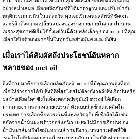
สามารถเป็นคำตอบที่ใช่ให้กับคุณได้เสมอ ขอเพียงแค่เริ่มต้น
อย่างสม่ำเสมอ เลือกผลิตภัณฑ์ที่ได้มาตรฐาน และปรับเข้ากับ
พฤติกรรมการกินในแต่ละวัน คุณจะเริ่มเห็นผลลัพธ์ที่ชัดเจน
และรู้สึกถึงความเปลี่ยนแปลงของร่างกายภายในเวลาไม่นาน
เพราะสุขภาพดีเริ่มได้ตั้งแต่วันนี้ด้วยพลังเล็กๆ ของ mct oil ที่คุณ
เลือกใส่ใจตัวเองมากขึ้นในทุกวันอย่างมั่นคงและยั่งยืน
เมื่อเราได้สัมผัสถึงประโยชน์อันหลาก
หลายของ mct oil
สิ่งที่ตามมาคือการเลือกผลิตภัณฑ์ mct oil ที่มีคุณภาพสูงที่สุด
เพื่อให้ร่างกายได้รับสิ่งที่ดีที่สุดโดยไม่ต้องกังวลถึงสิ่งเจือปนหรือ
ผลข้างเคียงใดๆ ซึ่งในท้องตลาดปัจจุบันมี mct oil ให้เลือก
มากมายจากหลากหลายแบรนด์ ทั้งแบบนำเข้าและผลิตใน
ประเทศ การเลือกซื้อควรเน้นที่แหล่งวัตถุดิบที่เชื่อถือได้ เช่น
สกัดจากน้ำมันมะพร้าวออร์แกนิก 100% ไม่มีการเจือปนของ
น้ำมันปาล์มหรือไขมันทรานส์ รวมถึงกระบวนการผลิตที่ใช้
เทคโนโลยีปลอดสารเคมี เช่น การกลั่นแบบไม่มีตัวทำละลาย