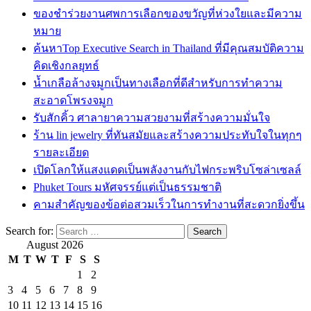
ของชำร่วยงานศพการเลือกของขวัญที่ห่วงใยและมีความ
หมาย
ค้นหาTop Executive Search in Thailand ที่มีคุณสมบัติความ
คิดเชิงกลยุทธ์
น้ำเกลือล้างจมูกเป็นทางเลือกที่ดีสำหรับการทำความ
สะอาดโพรงจมูก
รับสักคิ้ว ศาลายาความสวยงามที่สร้างความมั่นใจ
ร้าน lin jewelry ที่ทันสมัยและสร้างความประทับใจในทุกๆ
รายละเอียด
เปิดโลกให้แสงแดดเป็นพลังงานกับไฟกระพริบโซล่าเซลล์
Phuket Tours มหัศจรรย์แต่เป็นธรรมชาติ
คามสำคัญของข้อต่อสวมเร็วในการทำงานที่สะดวกยิ่งขึ้น
Search for:
August 2026
M
T
W
T
F
S
S
1
2
3
4
5
6
7
8
9
10
11
12
13
14
15
16