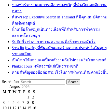
ของชำร่วยงานศพการเลือกของขวัญที่ห่วงใยและมีความ
หมาย
ค้นหาTop Executive Search in Thailand ที่มีคุณสมบัติความ
คิดเชิงกลยุทธ์
น้ำเกลือล้างจมูกเป็นทางเลือกที่ดีสำหรับการทำความ
สะอาดโพรงจมูก
รับสักคิ้ว ศาลายาความสวยงามที่สร้างความมั่นใจ
ร้าน lin jewelry ที่ทันสมัยและสร้างความประทับใจในทุกๆ
รายละเอียด
เปิดโลกให้แสงแดดเป็นพลังงานกับไฟกระพริบโซล่าเซลล์
Phuket Tours มหัศจรรย์แต่เป็นธรรมชาติ
คามสำคัญของข้อต่อสวมเร็วในการทำงานที่สะดวกยิ่งขึ้น
Search for:
August 2026
M
T
W
T
F
S
S
1
2
3
4
5
6
7
8
9
10
11
12
13
14
15
16